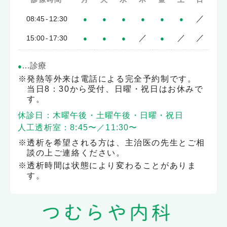
／
08:45
-
12:30
●
●
●
●
●
●
／
／
／
15:00
-
17:30
●
●
●
●
…
診療
●
発熱等外来は電話による完全予約制です。
当日8：30から受付、日曜・祝日はお休みで
す。
休診日：木曜午後・土曜午後・日曜・祝日
人工透析室：8:45〜／11:30〜
透析を希望される方は、主治医の先生とご相
談の上ご連絡
ください。
透析時間は状態により変わることがありま
す。